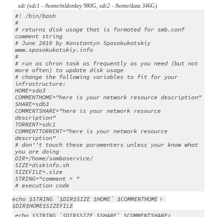
    sdc (sdc1 - /home/mldonkey 980G, sdc2 - /home/data 346G)
#! /bin/bash
#
# returns disk usage that is formated for smb.conf 
comment string
# June 2010 by Konstantyn Spasokukotskiy 
www.spasokukotskiy.info
#
# run as chron task as frequently as you need (but not 
more often) to update disk usage
# change the following variables to fit for your 
infrastructure:
HOME=sda3
COMMENTHOME="here is your network resource description"
SHARE=sdb3
COMMENTSHARE="here is your network resource 
description"
TORRENT=sdc1
COMMENTTORRENT="here is your network resource 
description"
# don''t touch these paramenters unless your know what 
you are doing
DIR=/home/sambaservice/
SIZE=diskinfo.sh
SIZEFILE=.size
STRING="comment = "
# execution code
echo $STRING `$DIR$SIZE $HOME` $COMMENTHOME
> 
$DIR$HOME$SIZEFILE
echo $STRING `$DIR$SIZE $SHARE` $COMMENTSHARE> 