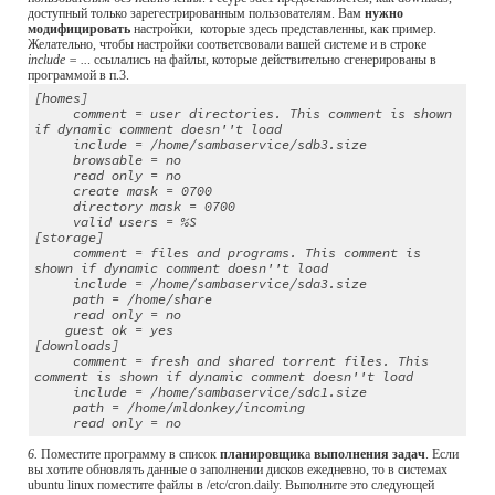
доступный только зарегестрированным пользователям. Вам 
нужно 
модифицировать 
настройки,  которые здесь представленны, как пример. 
Желательно, чтобы настройки соответсвовали вашей системе и в строке
include = ..
. ссылались на файлы, которые действительно сгенерированы в 
программой в п.3.
[homes]
     comment = user directories. This comment is shown 
if dynamic comment doesn''t load
     include = /home/sambaservice/sdb3.size
     browsable = no
     read only = no
     create mask = 0700
     directory mask = 0700
     valid users = %S
[storage]
     comment = files and programs. This comment is 
shown if dynamic comment doesn''t load
     include = /home/sambaservice/sda3.size
     path = /home/share
     read only = no
    guest ok = yes
[downloads]
     comment = fresh and shared torrent files. This 
comment is shown if dynamic comment doesn''t load
     include = /home/sambaservice/sdc1.size
     path = /home/mldonkey/incoming
     read only = no
6. 
Поместите программу в список 
планировщик
а 
выполнения задач
. Если 
вы хотите обновлять данные о заполнении дисков ежедневно, то в системах 
ubuntu linux поместите файлы в /etc/cron.daily. Выполните это следующей 