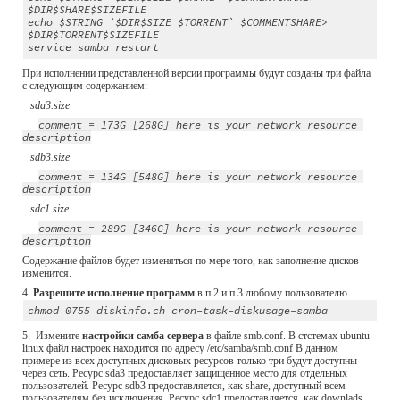
$DIR$SHARE$SIZEFILE
echo $STRING `$DIR$SIZE $TORRENT` $COMMENTSHARE> 
$DIR$TORRENT$SIZEFILE
service samba restart
При исполнении представленной версии программы будут созданы три файла 
с следующим содержанием:
   sda3.size
comment = 173G [268G] here is your network resource 
description
   sdb3.size
comment = 134G [548G] here is your network resource 
description
   sdc1.size
comment = 289G [346G] here is your network resource 
description
Содержание файлов будет изменяться по мере того, как заполнение дисков 
изменится.
4.
 Разрешите исполнение программ 
в п.2 и п.3 любому пользователю.
chmod 0755 diskinfo.ch cron-task-diskusage-samba
5.  Измените 
настройки самба сервера
 в файле smb.conf. В стстемах ubuntu 
linux файл настроек находится по адресу /etc/samba/smb.conf В данном 
примере из всех доступных дисковых ресурсов только три будут доступны 
через сеть. Ресурс sda3 предоставляет защищенное место для отдельных 
пользователей. Ресурс sdb3 предоставляется, как share, доступный всем 
пользователям без исключения. Ресурс sdc1 предоставляется, как downlads, 