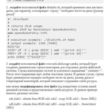
cd /home/sambaservice
2. 
 создайте
 исполняемый 
файл
 diskinfo.sh, который принимает имя жесткого 
диска, как параметр, и возвращает  строку: "свободное место на диске [размер 
диска]"
#! /bin/bash
#
# returns disk usage.
# June 2010 by Konstantyn Spasokukotskiy 
www.spasokukotskiy.info
#
# execution example: ./diskinfo.sh hda3
# output example: 134G [548G]
DISC=$1
SIZE=`df -h | grep $DISC | awk ''{print $2}''`
FREE=`df -h | grep $DISC | awk ''{print $4}''`
echo $FREE "["$SIZE"]"
3. 
создайте
 исполняемый 
файл 
cron-task-diskusage-samba, который будет 
создавать динамические строки кометариев для отдельных дисков файловой 
системы. Строка коментариев состоит из ключевого выражения " comment =". 
После этого выражения идет любая текстовая строка. В данном случае, строка 
будет динамически отражать свободное место на диске, размер диска и 
стационарный коментарий, который описывает содержание самба ресурса.
вам нужно 
модифицировать этот файл
 под конкретные условия вашей 
дисковой системы и предоставляемых самба ресурсов. В данном примере 
имеется дисковая система:
    sda (sda1 - ubuntu linux 8GB raid, sda2 - swap 1GB, sda3 - /home 268G)
    sdb (sdb1 - ubuntu linux 8GB raid, sdb3 - swap 1GB, sda3 -  /home/share 
548G)