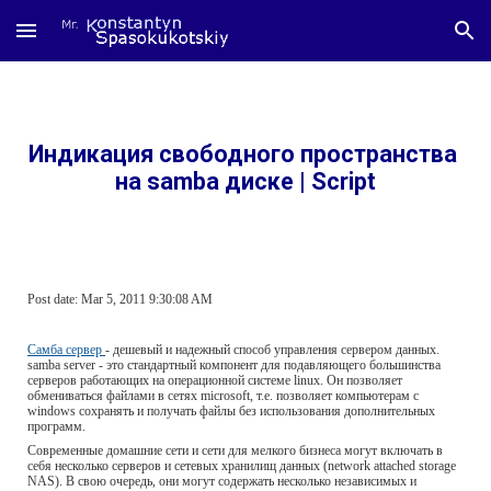
Skip to main content
Skip to navigation
Индикация свободного пространства 
на samba диcке | Script
Post date: Mar 5, 2011 9:30:08 AM
Самба сервер 
- дешевый и надежный способ управления сервером данных. 
samba server - это стандартный компонент для подавляющего большинства 
серверов работающих на операционной системе linux. Он позволяет 
обмениваться файлами в сетях microsoft, т.е. позволяет компьютерам с 
windows сохранять и получать файлы без использования дополнительных 
программ.
Современные домашние сети и сети для мелкого бизнеса могут включать в 
себя несколько серверов и сетевых хранилищ данных (network attached storage 
NAS). В свою очередь, они могут содержать несколько независимых и  